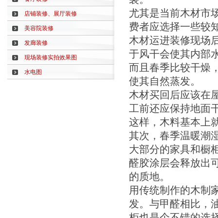
尤其是当前木材市
店铺装修、展厅装修
费者应选择一些较
美容院装修
木材运进装修现场
发廊装修
于风干会使其内部
现场装修实拍效果图
而且春季比较干燥
水电图
使其自然蒸发。
木材买回后应该在
工前还应保持地面
这样，木料基本上
其次，春季温暖潮
大部分的家具和橱
醛胶涂层会释放出
的质地。
用传统制作的木制
发。与甲醛相比，
柜也是个不错的选