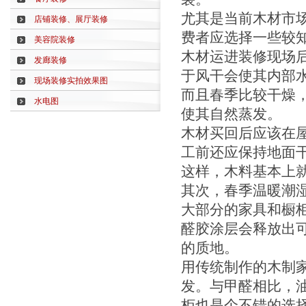
尤其是当前木材市
店铺装修、展厅装修
费者应选择一些较
美容院装修
木材运进装修现场
发廊装修
于风干会使其内部
现场装修实拍效果图
而且春季比较干燥
水电图
使其自然蒸发。
木材买回后应该在
工前还应保持地面
这样，木料基本上
其次，春季温暖潮
大部分的家具和橱
醛胶涂层会释放出
的质地。
用传统制作的木制
发。与甲醛相比，
柜也是个不错的选