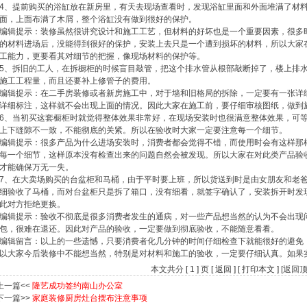
4、提前购买的浴缸放在新房里，有天去现场查看时，发现浴缸里面和外面堆满了材
面，上面布满了木屑，整个浴缸没有做到很好的保护。
编辑提示：装修虽然很讲究设计和施工工艺，但材料的好坏也是一个重要因素，很多
的材料进场后，没能得到很好的保护，安装上去只是一个遭到损坏的材料，所以大家
工能力，更要看其对细节的把握，像现场材料的保护等。
5、拆旧的工人，在拆橱柜的时候盲目敲管，把这个排水管从根部敲断掉了，楼上排
施工工程量，而且还要补上修管子的费用。
编辑提示：在二手房装修或者新房施工中，对于墙和旧格局的拆除，一定要有一张详
详细标注，这样就不会出现上面的情况。因此大家在施工前，要仔细审核图纸，做到
6、当初买这套橱柜时就觉得整体效果非常好，在现场安装时也很满意整体效果，可
上下缝隙不一致，不能彻底的关紧。所以在验收时大家一定要注意每一个细节。
编辑提示：很多产品为什么进场安装时，消费者都会觉得不错，而使用时会有这样那
每一个细节，这样原本没有检查出来的问题自然会被发现。所以大家在对此类产品验
才能确保万无一失。
7、在大卖场购买的台盆柜和马桶，由于平时要上班，所以货送到时是由女朋友和老
细验收了马桶，而对台盆柜只是拆了箱口，没有细看，就签字确认了，安装拆开时发
此对方拒绝更换。
编辑提示：验收不彻底是很多消费者发生的通病，对一些产品想当然的认为不会出现
包，很难在退还。因此对产品的验收，一定要做到彻底验收，不能随意看看。
编辑留言：以上的一些遗憾，只要消费者化几分钟的时间仔细检查下就能很好的避免
以大家今后装修中不能想当然，特别是对材料和施工的验收，一定要仔细认真。如果
本文共分
[
1
]
页
[ 返回 ]
[ 打印本文 ]
[返回顶
上一篇<<
隆艺成功签约南山办公室
下一篇>>
家庭装修厨房灶台摆布注意事项