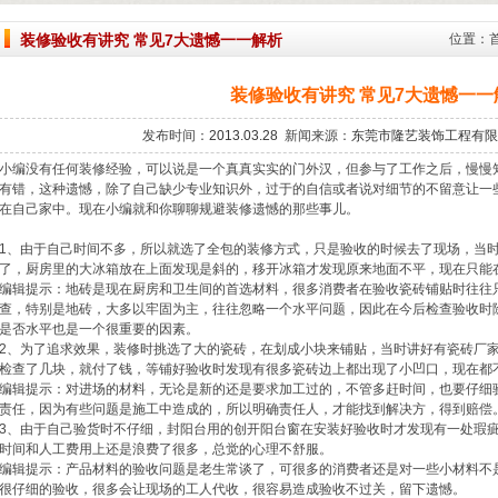
装修验收有讲究 常见7大遗憾一一解析
位置：
装修验收有讲究 常见7大遗憾一一
发布时间：
2013.03.28
新闻来源：
东莞市隆艺装饰工程有限
小编没有任何装修经验，可以说是一个真真实实的门外汉，但参与了工作之后，慢慢
有错，这种遗憾，除了自己缺少专业知识外，过于的自信或者说对细节的不留意让一
在自己家中。现在小编就和你聊聊规避装修遗憾的那些事儿。
1、由于自己时间不多，所以就选了全包的装修方式，只是验收的时候去了现场，当
了，厨房里的大冰箱放在上面发现是斜的，移开冰箱才发现原来地面不平，现在只能
编辑提示：地砖是现在厨房和卫生间的首选材料，很多消费者在验收瓷砖铺贴时往往
查，特别是地砖，大多以牢固为主，往往忽略一个水平问题，因此在今后检查验收时
是否水平也是一个很重要的因素。
2、为了追求效果，装修时挑选了大的瓷砖，在划成小块来铺贴，当时讲好有瓷砖厂
检查了几块，就付了钱，等铺好验收时发现有很多瓷砖边上都出现了小凹口，现在都
编辑提示：对进场的材料，无论是新的还是要求加工过的，不管多赶时间，也要仔细
责任，因为有些问题是施工中造成的，所以明确责任人，才能找到解决方，得到赔偿
3、由于自己验货时不仔细，封阳台用的创开阳台窗在安装好验收时才发现有一处瑕
时间和人工费用上还是浪费了很多，总觉的心理不舒服。
编辑提示：产品材料的验收问题是老生常谈了，可很多的消费者还是对一些小材料不
很仔细的验收，很多会让现场的工人代收，很容易造成验收不过关，留下遗憾。