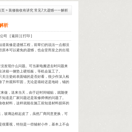
首页
> 装修验收有讲究 常见7大遗憾一一解析
解析
公司
[ 返回 ]
[ 打印 ]
知道装修是遗憾工程，前辈们的说法一点都没
些原本可以避免的遗憾，也会堂而皇之的出现
时没发现什么问题。可当家电搬进去时问题来
在冰箱一侧垫上硬纸板，等机会返工了。
只关注瓷砖表面铺的是否好看，很少作深入检
除了外观和牢固，无论是墙砖还是地砖，铺的
家来做，送来当天，由于赶时间铺贴，就随便
不知道是厂家问题还是装修师傅的问题了。
验收材料，这样就能在施工前知道材料损坏的
。
疵，玻璃边框起皮了，虽然厂商同意更换，可
是很重视，特别是一些辅材小件，基本上不会